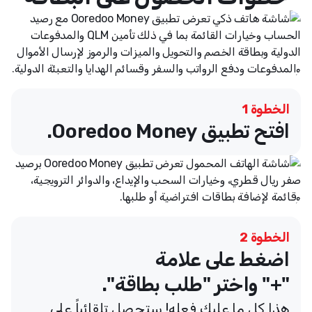
الخطوة 1
افتح تطبيق Ooredoo Money.
الخطوة 2
اضغط على علامة
"+" واختر "طلب بطاقة".
هذا كل ما عليك فعله! ستحصل تلقائياً على