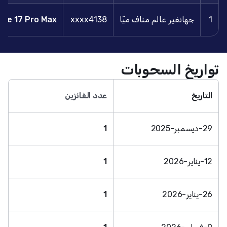
1
جهانغير عالم مناف ميّا
xxxx4138
one 17 Pro Max
تواريخ السحوبات
التاريخ
عدد الفائزين
29-ديسمبر-2025
1
12-يناير-2026
1
26-يناير-2026
1